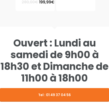
Le
Le
280,00
€
199,99
€
prix
prix
Contact
Meuble Chaussure
initial
actuel
était :
est :
280,00€.
199,99€.
Vitrine
Ouvert : Lundi au
samedi de 9h00 à
18h30 et Dimanche de
11h00 à 18h00
Tel : 01 49 37 04 56