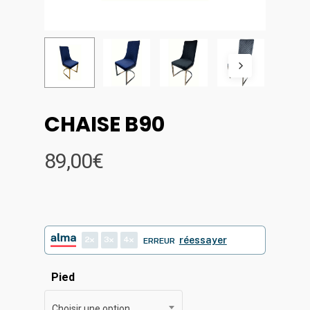
CHAISE B90
89,00
€
2
3
4
réessayer
ERREUR
Pied
Choisir une option