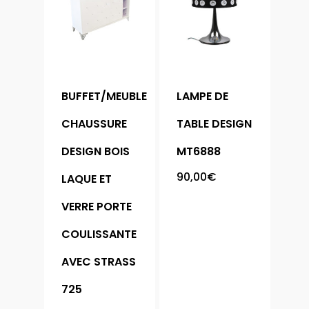
Accueil
Meubles
BUFFET/MEUBLE
LAMPE DE
CHAUSSURE
TABLE DESIGN
Chaise
Armoire
DESIGN BOIS
MT6888
Bibliothèque
Chambre
90,00
€
LAQUE ET
Buffet
Complète
VERRE PORTE
Canapé
Literie
COULISSANTE
Chevet
Table
AVEC STRASS
Coffre
725
Table Basse
Console