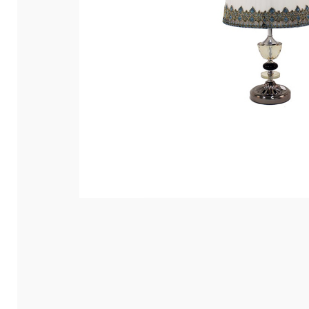
Hit enter to search or ESC to close