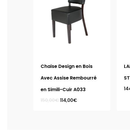
Chaise Design en Bois
LA
Avec Assise Rembourré
ST
14
en Simili-Cuir A033
Le
Le
150,00
€
114,00
€
prix
prix
initial
actuel
était :
est :
150,00€.
114,00€.