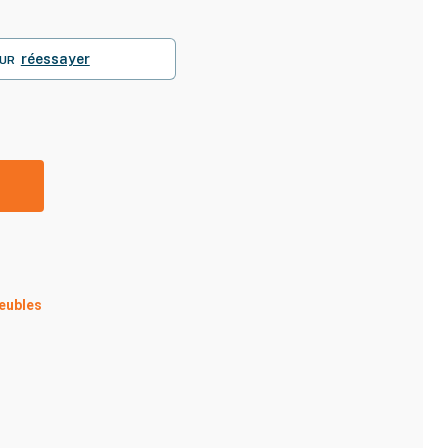
réessayer
UR
eubles