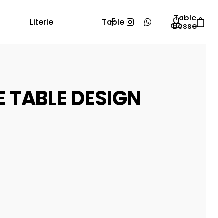
Table
Literie
Table
Basse
E TABLE DESIGN