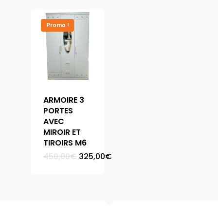
Promo !
ARMOIRE 3
PORTES
AVEC
MIROIR ET
TIROIRS M6
Le
Le
450,00
€
325,00
€
prix
prix
initial
actuel
était :
est :
450,00€.
325,00€.