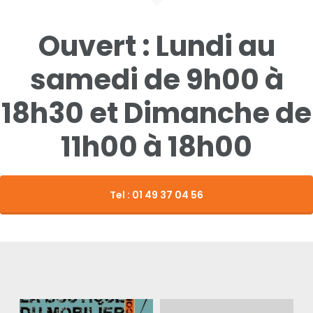
Complète
Canapé
Literie
Ouvert : Lundi au
Chevet
Table
samedi de 9h00 à
Coffre
18h30 et Dimanche de
Table Basse
Console
11h00 à 18h00
Contact
Meuble Chaussure
Vitrine
Tel : 01 49 37 04 56