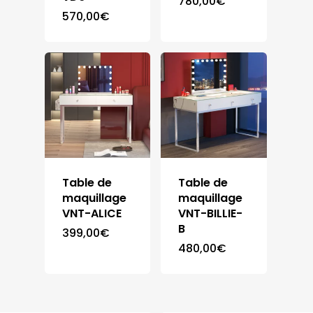
780,00
€
570,00
€
Accueil
Table de
Table de
maquillage
maquillage
VNT-ALICE
VNT-BILLIE-
Meubles
B
399,00
€
480,00
€
Chaise
Armoire
Bibliothèque
Chambre
Buffet