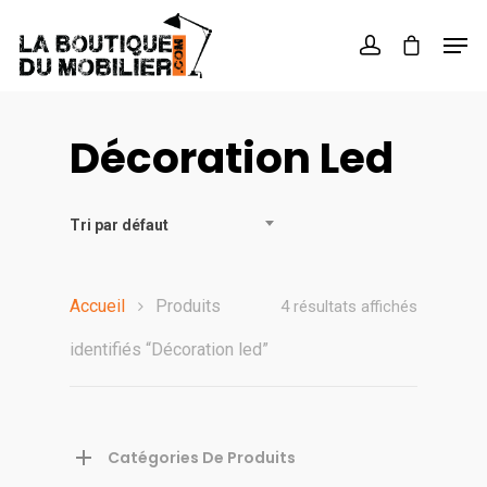
Hit enter to search or ESC to close
Décoration Led
Tri par défaut
Accueil
Produits
4 résultats affichés
identifiés “Décoration led”
Catégories De Produits