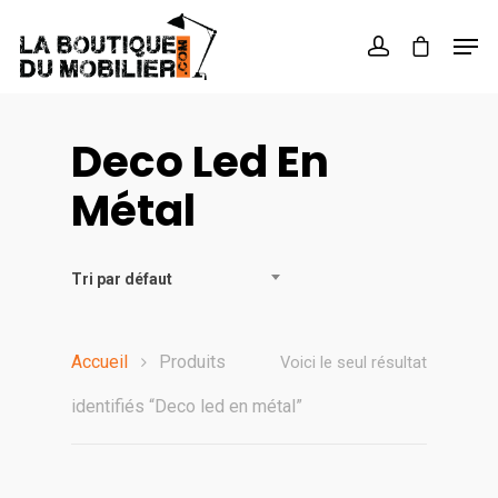
Hit enter to search or ESC to close
Deco Led En
Métal
Tri par défaut
Accueil
Produits
Voici le seul résultat
identifiés “Deco led en métal”