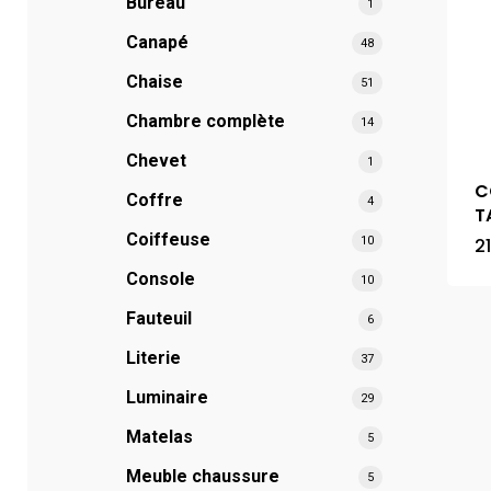
Bureau
Hit enter to search or ESC to close
1
Canapé
48
Chaise
51
Chambre complète
14
Chevet
1
C
Coffre
4
T
Coiffeuse
10
2
Console
10
Fauteuil
6
Literie
37
Luminaire
29
Matelas
5
Meuble chaussure
5