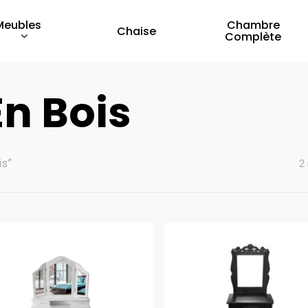
Meubles
Chambre
Chaise
Complète
En Bois
is”
2 