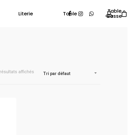
Table
Literie
Table
Basse
résultats affichés
Tri par défaut