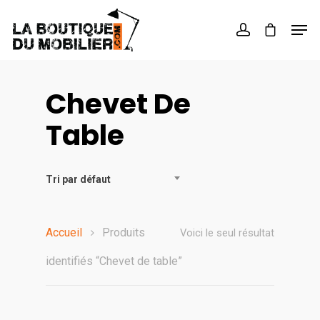
Hit enter to search or ESC to close
Chevet De
Table
Tri par défaut
Accueil
Produits
Voici le seul résultat
identifiés “Chevet de table”