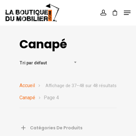
Hit enter to search or ESC to close
Canapé
Tri par défaut
Accueil
Affichage de 37–48 sur 48 résultats
Canapé
Page 4
Catégories De Produits