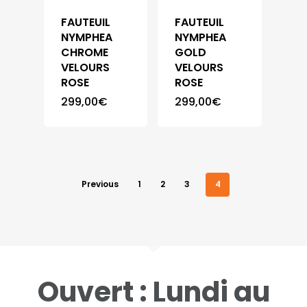
FAUTEUIL
FAUTEUIL
Meubles
NYMPHEA
NYMPHEA
CHROME
GOLD
Chaise
Armoire
VELOURS
VELOURS
ROSE
ROSE
Bibliothèque
Chambre
299,00
€
299,00
€
Buffet
Complète
Canapé
Literie
Chevet
Previous
1
2
3
4
Table
Coffre
Table Basse
Console
Contact
Meuble Chaussure
Ouvert : Lundi au
Vitrine