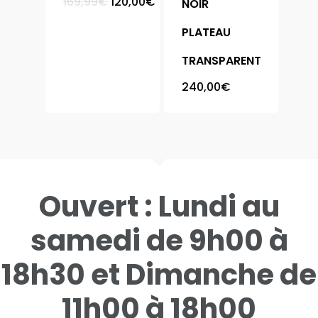
Le
Le
169,99
€
120,00
€
NOIR
prix
prix
Chaise
Armoire
initial
actuel
PLATEAU
était :
est :
169,99€.
120,00€.
Bibliothèque
Chambre
TRANSPARENT
Buffet
Complète
240,00
€
Canapé
Literie
Chevet
Table
Coffre
Table Basse
Ouvert : Lundi au
Console
Contact
Meuble Chaussure
samedi de 9h00 à
Vitrine
18h30 et Dimanche de
11h00 à 18h00