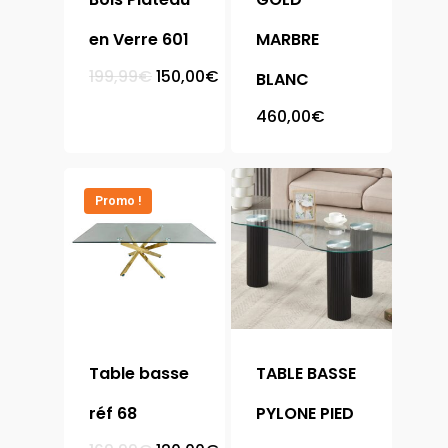
en Verre 601
MARBRE
Le
Le
199,99
€
150,00
€
BLANC
prix
prix
initial
actuel
460,00
€
était :
est :
199,99€.
150,00€.
Promo !
Accueil
Table basse
TABLE BASSE
réf 68
PYLONE PIED
Meubles