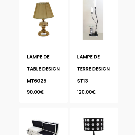
LAMPE DE
LAMPE DE
Accueil
TABLE DESIGN
TERRE DESIGN
Meubles
MT6025
ST13
Chaise
Armoire
90,00
€
120,00
€
Bibliothèque
Chambre
Buffet
Complète
Canapé
Literie