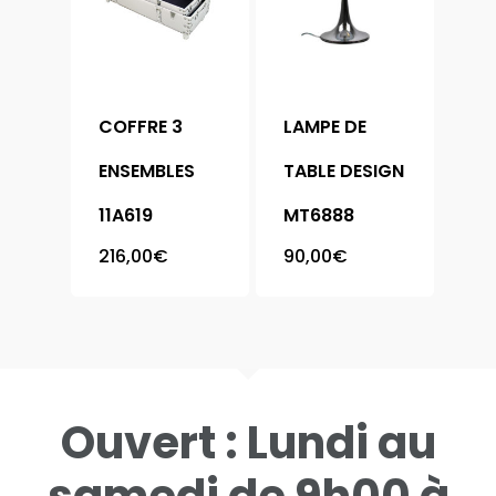
Chevet
Table
Coffre
Table Basse
Console
COFFRE 3
LAMPE DE
Contact
Meuble Chaussure
ENSEMBLES
TABLE DESIGN
Vitrine
11A619
MT6888
216,00
€
90,00
€
Ouvert : Lundi au
samedi de 9h00 à