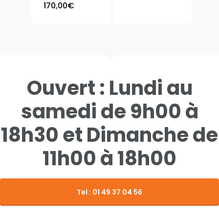
170,00
€
Contact
Meuble Chaussure
Vitrine
Ouvert : Lundi au
samedi de 9h00 à
18h30 et Dimanche de
11h00 à 18h00
Tel : 01 49 37 04 56