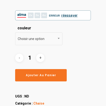
2
3
4
réessayer
ERREUR
couleur
Choisir une option
Ajouter Au Panier
UGS :
ND
Catégorie :
Chaise