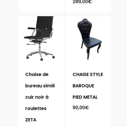
289,00
€
Accueil
Meubles
Chaise
Armoire
Bibliothèque
Chambre
Chaise de
CHAISE STYLE
Buffet
Complète
bureau simili
BAROQUE
Canapé
Literie
cuir noir à
PIED METAL
Chevet
Table
90,00
€
roulettes
Coffre
ZETA
Table Basse
Console