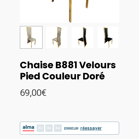
Chaise B881 Velours
Pied Couleur Doré
69,00
€
2
3
4
réessayer
ERREUR