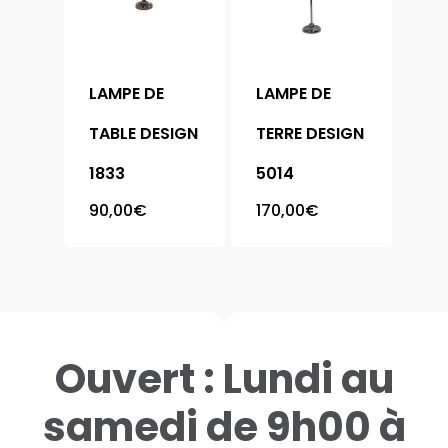
Meubles
Chaise
Armoire
LAMPE DE
LAMPE DE
Bibliothèque
Chambre
TABLE DESIGN
TERRE DESIGN
Buffet
Complète
1833
5014
Canapé
Literie
90,00
€
170,00
€
Chevet
Table
Coffre
Table Basse
Console
Contact
Ouvert : Lundi au
Meuble Chaussure
Vitrine
samedi de 9h00 à