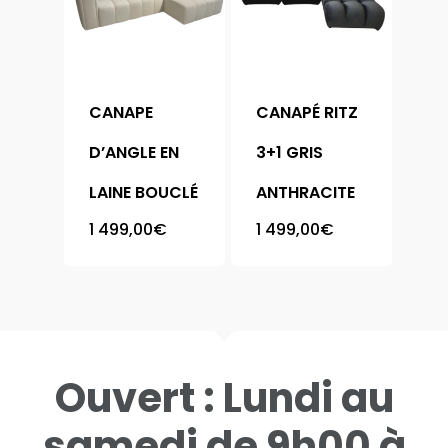
Meubles
Chaise
Armoire
CANAPE
CANAPÉ RITZ
Bibliothèque
Chambre
D’ANGLE EN
3+1 GRIS
Buffet
Complète
LAINE BOUCLÉ
ANTHRACITE
Canapé
Literie
1 499,00
€
1 499,00
€
Chevet
Table
Coffre
Table Basse
Console
Contact
Meuble Chaussure
Ouvert : Lundi au
Vitrine
samedi de 9h00 à