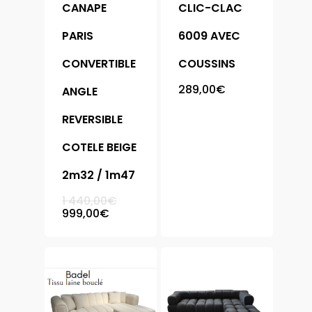
CANAPE
CLIC-CLAC
PARIS
6009 AVEC
CONVERTIBLE
COUSSINS
289,00
€
ANGLE
REVERSIBLE
COTELE BEIGE
2m32 / 1m47
Le
1 440,00
€
prix
Le
999,00
€
initial
prix
était :
actuel
1
est :
440,00€.
999,00€.
Accueil