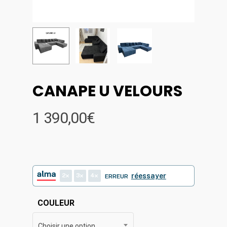
CANAPE U VELOURS
1 390,00
€
2
3
4
réessayer
ERREUR
COULEUR
Choisir une option