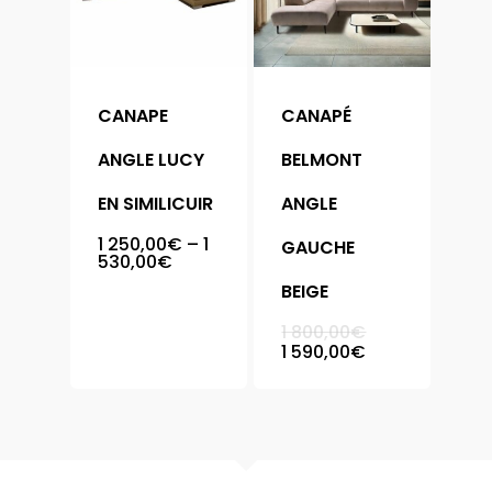
CANAPE
CANAPÉ
ANGLE LUCY
BELMONT
EN SIMILICUIR
ANGLE
1 250,00
€
–
1
GAUCHE
530,00
€
Accueil
BEIGE
Meubles
Le
1 800,00
€
prix
Le
1 590,00
€
initial
prix
Chaise
Armoire
était :
actuel
1
est :
800,00€.
1
Bibliothèque
Chambre
590,00€.
Buffet
Complète