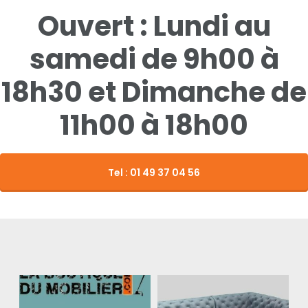
Ouvert : Lundi au
Canapé
Literie
Chevet
samedi de 9h00 à
Table
Coffre
18h30 et Dimanche de
Table Basse
Console
11h00 à 18h00
Contact
Meuble Chaussure
Vitrine
Tel : 01 49 37 04 56