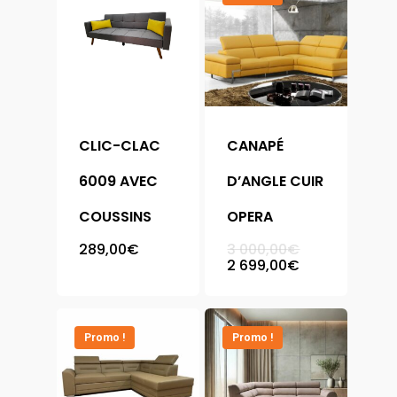
CLIC-CLAC
CANAPÉ
6009 AVEC
D’ANGLE CUIR
COUSSINS
OPERA
Le
289,00
€
3 000,00
€
prix
Le
2 699,00
€
initial
prix
était :
actuel
3
est :
000,00€.
2
699,00€.
Promo !
Promo !